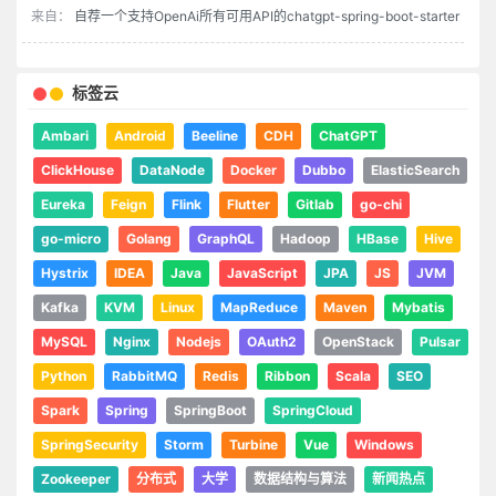
来自：
自荐一个支持OpenAi所有可用API的chatgpt-spring-boot-starter
标签云
Ambari
Android
Beeline
CDH
ChatGPT
ClickHouse
DataNode
Docker
Dubbo
ElasticSearch
Eureka
Feign
Flink
Flutter
Gitlab
go-chi
go-micro
Golang
GraphQL
Hadoop
HBase
Hive
Hystrix
IDEA
Java
JavaScript
JPA
JS
JVM
Kafka
KVM
Linux
MapReduce
Maven
Mybatis
MySQL
Nginx
Nodejs
OAuth2
OpenStack
Pulsar
Python
RabbitMQ
Redis
Ribbon
Scala
SEO
Spark
Spring
SpringBoot
SpringCloud
SpringSecurity
Storm
Turbine
Vue
Windows
Zookeeper
分布式
大学
数据结构与算法
新闻热点