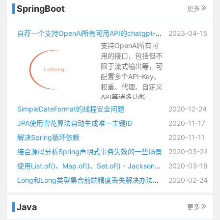
SpringBoot
更多
自荐一个支持OpenAi所有可用API的chatgpt-spring-boot-starter
2023-04-15
支持OpenAi所有可
用的接口，包括但不
限于流式输出等，可
配置多个API-Key、
权重、代理、自定义
API等诸多功能...
SimpleDateFormat的线程安全问题
2020-12-24
JPA使用雪花算法自动生成唯一主键ID
2020-11-17
解决Spring循环依赖
2020-11-11
结合源码分析Spring声明式事务失效的一些场景
2020-03-24
使用List.of()、Map.of()、Set.of() - Jackson无法反序列化Redis缓存（缓存有类型标识的时候）
2020-03-18
Long和Long类型集合前端精度丢失解决办法锦集以及自定义JSON序列化方法
2020-02-24
Java
更多