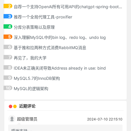
2
自荐一个支持OpenAi所有可用API的chatgpt-spring-boot-starter
3
推荐一个全局代理工具-proxifier
4
分库分表策略以及原理
5
深入理解MySQL中的bin log、redo log、undo log
6
基于推和拉两种方式消费RabbitMQ消息
7
再见了，我的大学
8
IDEA未正确关闭导致Address already in use: bind
9
MySQL5.7的InnoDB架构
10
MySQL的逻辑架构
近期评论
超级管理员
2024-07-10 22:15:10
感谢支持~~