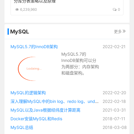
boot-starter
分库分表策略以及原理
5
6,239,960
0
MySQL
更多
MySQL5.7的InnoDB架构
2022-02-21
MySQL5.7的
InnoDB架构可以分
为两部分：内存架构
和磁盘架构。
MySQL的逻辑架构
2022-02-20
深入理解MySQL中的bin log、redo log、undo log
2022-02-18
MySQL以及Java根据经纬度计算距离
2021-03-31
Docker安装MySQL和Redis
2018-07-11
MySQL总结
2018-03-08