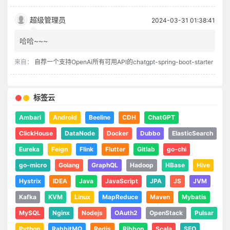
超级管理员
2024-03-31 01:38:41
哈哈~~~
来自：
自荐一个支持OpenAi所有可用API的chatgpt-spring-boot-starter
标签云
Ambari
Android
Beeline
CDH
ChatGPT
ClickHouse
DataNode
Docker
Dubbo
ElasticSearch
Eureka
Feign
Flink
Flutter
Gitlab
go-chi
go-micro
Golang
GraphQL
Hadoop
HBase
Hive
Hystrix
IDEA
Java
JavaScript
JPA
JS
JVM
Kafka
KVM
Linux
MapReduce
Maven
Mybatis
MySQL
Nginx
Nodejs
OAuth2
OpenStack
Pulsar
Python
RabbitMQ
Redis
Ribbon
Scala
SEO