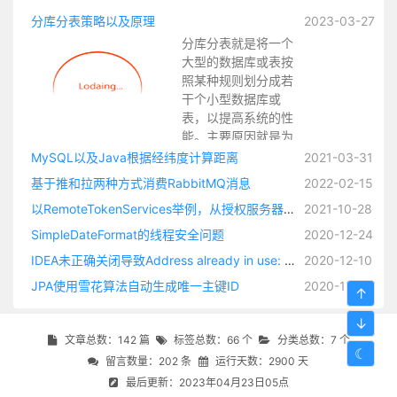
分库分表策略以及原理
2023-03-27
分库分表就是将一个
大型的数据库或表按
照某种规则划分成若
干个小型数据库或
表，以提高系统的性
能。主要原因就是为
了应对数据量增大和
MySQL以及Java根据经纬度计算距离
2021-03-31
访问压力增大的情
基于推和拉两种方式消费RabbitMQ消息
2022-02-15
况，因为当数据量和
以RemoteTokenServices举例，从授权服务器获取OAuth2访问令牌，并将身份验证对象加载到 SecurityContext整个过程源码解析
2021-10-28
访问量增大时，单个
数据库或表可能顶不
SimpleDateFormat的线程安全问题
2020-12-24
住，此时可以通过分
IDEA未正确关闭导致Address already in use: bind
2020-12-10
库分表，将压力分散
到多个节点上。
JPA使用雪花算法自动生成唯一主键ID
2020-11-17
↑
↓
文章总数：142 篇
标签总数：66 个
分类总数：7 个
☾
留言数量：202 条
运行天数：2900 天
最后更新：2023年04月23日05点