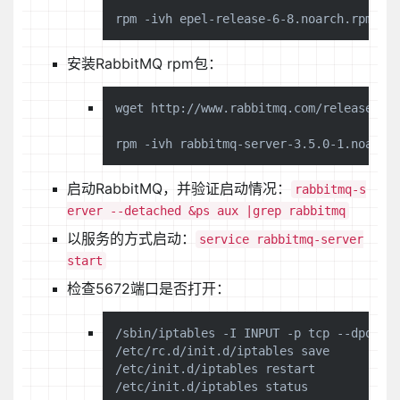
安装RabbitMQ rpm包：
wget http://www.rabbitmq.com/releases/ra
启动RabbitMQ，并验证启动情况：
rabbitmq-s
erver --detached &ps aux |grep rabbitmq
以服务的方式启动：
service rabbitmq-server
start
检查5672端口是否打开：
/sbin/iptables -I INPUT -p tcp --dport 5
/etc/rc.d/init.d/iptables save

/etc/init.d/iptables restart
