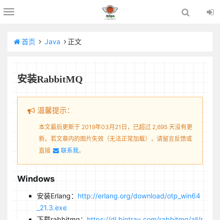
Toggle
navigation
首页
Java
正文
安装RabbitMQ
温馨提示：
本文最后更新于 2019年03月21日，已超过 2,695 天没有更
新。若文章内的图片失效（无法正常加载），请留言反馈或
直接
联系我
。
Windows
安装Erlang：
http://erlang.org/download/otp_win64
_21.3.exe
下载rabbitmq：
https://dl.bintray.com/rabbitmq/all/r