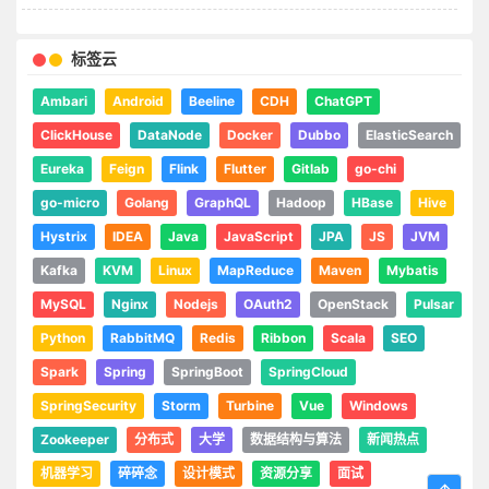
标签云
Ambari
Android
Beeline
CDH
ChatGPT
ClickHouse
DataNode
Docker
Dubbo
ElasticSearch
Eureka
Feign
Flink
Flutter
Gitlab
go-chi
go-micro
Golang
GraphQL
Hadoop
HBase
Hive
Hystrix
IDEA
Java
JavaScript
JPA
JS
JVM
Kafka
KVM
Linux
MapReduce
Maven
Mybatis
MySQL
Nginx
Nodejs
OAuth2
OpenStack
Pulsar
Python
RabbitMQ
Redis
Ribbon
Scala
SEO
Spark
Spring
SpringBoot
SpringCloud
SpringSecurity
Storm
Turbine
Vue
Windows
Zookeeper
分布式
大学
数据结构与算法
新闻热点
机器学习
碎碎念
设计模式
资源分享
面试