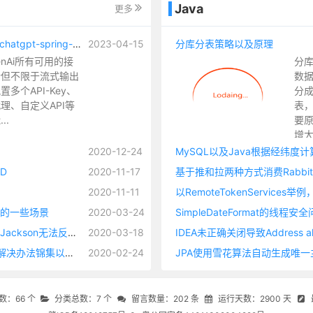
Java
更多
自荐一个支持OpenAi所有可用API的chatgpt-spring-boot-starter
2023-04-15
分库分表策略以及原理
enAi所有可用的接
分
括但不限于流式输出
数
多个API-Key、
分
理、自定义API等
表
..
要
增
况
2020-12-24
MySQL以及Java根据经纬度
增
D
2020-11-17
基于推和拉两种方式消费Rabbi
能
2020-11-11
库
节
效的一些场景
2020-03-24
SimpleDateFormat的线程安
使用List.of()、Map.of()、Set.of() - Jackson无法反序列化Redis缓存（缓存有类型标识的时候）
2020-03-18
IDEA未正确关闭导致Address alrea
Long和Long类型集合前端精度丢失解决办法锦集以及自定义JSON序列化方法
2020-02-24
JPA使用雪花算法自动生成唯一
：66 个
分类总数：7 个
留言数量：202 条
运行天数：2900 天