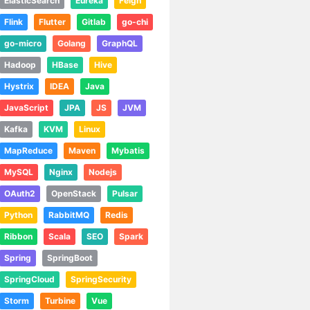
ElasticSearch
Eureka
Feign
Flink
Flutter
Gitlab
go-chi
go-micro
Golang
GraphQL
Hadoop
HBase
Hive
Hystrix
IDEA
Java
JavaScript
JPA
JS
JVM
Kafka
KVM
Linux
MapReduce
Maven
Mybatis
MySQL
Nginx
Nodejs
OAuth2
OpenStack
Pulsar
Python
RabbitMQ
Redis
Ribbon
Scala
SEO
Spark
Spring
SpringBoot
SpringCloud
SpringSecurity
Storm
Turbine
Vue