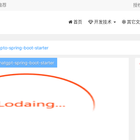
推荐
授
首页
开发技术
其它文
ypto-spring-boot-starter
-spring-boot-starter
-spring-boot-starter
logging-tracer
ve-spring-boot-starter
留言需管理员审核通过才显示！
r-spring-boot-starter