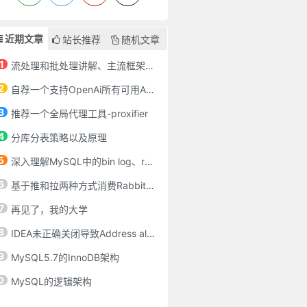
近期文章
站长推荐
随机文章
1
流处理和批处理讲解、主流框架对比、流批一体架构
2
自荐一个支持OpenAi所有可用API的chatgpt-spring-boot-starter
3
推荐一个全局代理工具-proxifier
4
分库分表策略以及原理
5
深入理解MySQL中的bin log、redo log、undo log
6
基于推和拉两种方式消费RabbitMQ消息
7
再见了，我的大学
8
IDEA未正确关闭导致Address already in use: bind
9
MySQL5.7的InnoDB架构
0
MySQL的逻辑架构