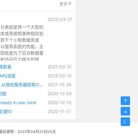
更多
2023-03-27
库分表就是将一个大型的
据库或表按照某种规则划
成若干个小型数据库或
，以提高系统的性能。主
原因就是为了应对数据量
大和访问压力增大的情
，因为当数据量和访问量
计算距离
2021-03-31
大时，单个数据库或表可
tMQ消息
2022-02-15
顶不住，此时可以通过分
以RemoteTokenServices举例，从授权服务器获取OAuth2访问令牌，并将身份验证对象加载到 SecurityContext整个过程源码解析
2021-10-28
分表，将压力分散到多个
点上。
全问题
2020-12-24
↑
dy in use: bind
2020-12-10
↓
主键ID
2020-11-17
☾
最后更新：2023年04月23日05点