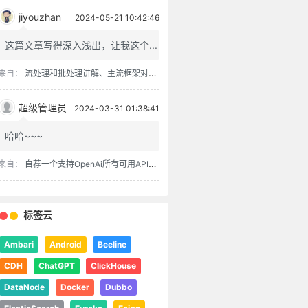
jiyouzhan
2024-05-21 10:42:46
这篇文章写得深入浅出，让我这个...
来自：
流处理和批处理讲解、主流框架对比、流批一体架构
超级管理员
2024-03-31 01:38:41
哈哈~~~
来自：
自荐一个支持OpenAi所有可用API的chatgpt-spring-boot-starter
标签云
Ambari
Android
Beeline
CDH
ChatGPT
ClickHouse
DataNode
Docker
Dubbo