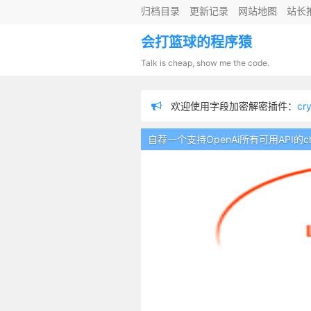
归档目录
更新记录
网站地图
站长
会打篮球的程序猿
Talk is cheap, show me the code.
欢迎使用字段加密解密插件：
cr
欢迎使用chatgpt插件：
chatgpt
自荐一个支持OpenAi所有可用API的chatgpt
欢迎使用分布式链路追踪插件：
欢迎使用数据脱敏插件：
sensiti
为防止留言内容不适，在留言板
欢迎使用日志记录器插件：
logge