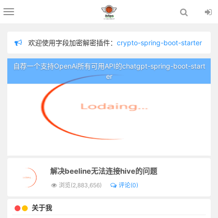
Toggle
navigation
欢迎使用字段加密解密插件：
crypto-spring-boot-starter
欢迎使用chatgpt插件：
chatgpt-spring-boot-starter
自荐一个支持OpenAi所有可用API的chatgpt-spring-boot-start
欢迎使用分布式链路追踪插件：
logging-tracer
er
欢迎使用数据脱敏插件：
sensitive-spring-boot-starter
为防止留言内容不适，在留言板留言需管理员审核通过才显示！
欢迎使用日志记录器插件：
logger-spring-boot-starter
解决beeline无法连接hive的问题
浏览(2,883,656)
评论(0)
关于我