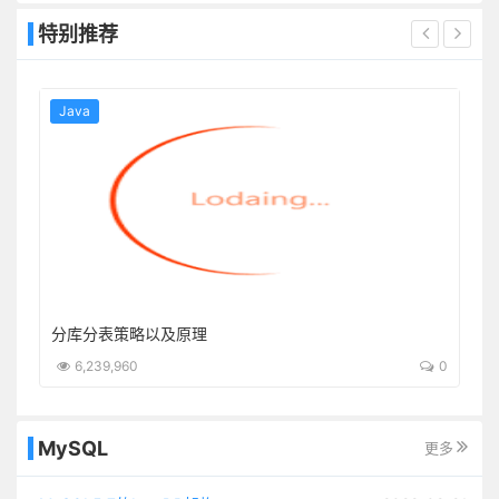
特别推荐
Java
boot-starter
分库分表策略以及原理
5
6,239,960
0
MySQL
更多