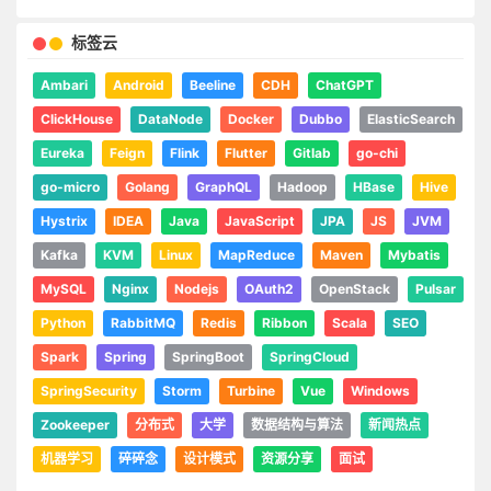
标签云
Ambari
Android
Beeline
CDH
ChatGPT
ClickHouse
DataNode
Docker
Dubbo
ElasticSearch
Eureka
Feign
Flink
Flutter
Gitlab
go-chi
go-micro
Golang
GraphQL
Hadoop
HBase
Hive
Hystrix
IDEA
Java
JavaScript
JPA
JS
JVM
Kafka
KVM
Linux
MapReduce
Maven
Mybatis
MySQL
Nginx
Nodejs
OAuth2
OpenStack
Pulsar
Python
RabbitMQ
Redis
Ribbon
Scala
SEO
Spark
Spring
SpringBoot
SpringCloud
SpringSecurity
Storm
Turbine
Vue
Windows
Zookeeper
分布式
大学
数据结构与算法
新闻热点
机器学习
碎碎念
设计模式
资源分享
面试