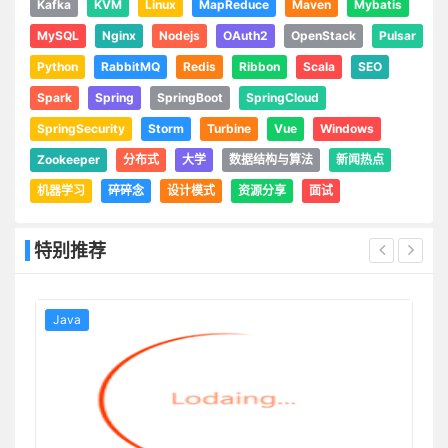
Kafka
KVM
Linux
MapReduce
Maven
Mybatis
MySQL
Nginx
Nodejs
OAuth2
OpenStack
Pulsar
Python
RabbitMQ
Redis
Ribbon
Scala
SEO
Spark
Spring
SpringBoot
SpringCloud
SpringSecurity
Storm
Turbine
Vue
Windows
Zookeeper
分布式
大学
数据结构与算法
新闻热点
机器学习
碎碎念
设计模式
资源分享
面试
特别推荐
Java