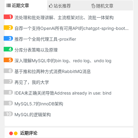
近期文章
站长推荐
随机文章
1
流处理和批处理讲解、主流框架对比、流批一体架构
2
自荐一个支持OpenAi所有可用API的chatgpt-spring-boot-starter
3
推荐一个全局代理工具-proxifier
4
分库分表策略以及原理
5
深入理解MySQL中的bin log、redo log、undo log
6
基于推和拉两种方式消费RabbitMQ消息
7
再见了，我的大学
8
IDEA未正确关闭导致Address already in use: bind
9
MySQL5.7的InnoDB架构
10
MySQL的逻辑架构
近期评论