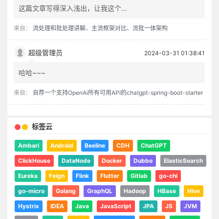
这篇文章写得深入浅出，让我这个...
来自：
流处理和批处理讲解、主流框架对比、流批一体架构
超级管理员
2024-03-31 01:38:41
哈哈~~~
来自：
自荐一个支持OpenAi所有可用API的chatgpt-spring-boot-starter
标签云
Ambari
Android
Beeline
CDH
ChatGPT
ClickHouse
DataNode
Docker
Dubbo
ElasticSearch
Eureka
Feign
Flink
Flutter
Gitlab
go-chi
go-micro
Golang
GraphQL
Hadoop
HBase
Hive
Hystrix
IDEA
Java
JavaScript
JPA
JS
JVM