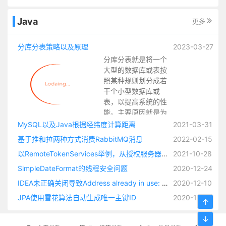
Java
更多
分库分表策略以及原理
2023-03-27
分库分表就是将一个
大型的数据库或表按
照某种规则划分成若
干个小型数据库或
表，以提高系统的性
能。主要原因就是为
了应对数据量增大和
MySQL以及Java根据经纬度计算距离
2021-03-31
访问压力增大的情
基于推和拉两种方式消费RabbitMQ消息
2022-02-15
况，因为当数据量和
以RemoteTokenServices举例，从授权服务器获取OAuth2访问令牌，并将身份验证对象加载到 SecurityContext整个过程源码解析
2021-10-28
访问量增大时，单个
数据库或表可能顶不
SimpleDateFormat的线程安全问题
2020-12-24
住，此时可以通过分
IDEA未正确关闭导致Address already in use: bind
2020-12-10
库分表，将压力分散
到多个节点上。
JPA使用雪花算法自动生成唯一主键ID
2020-11-17
↑
↓