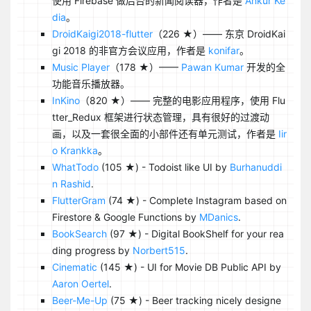
使用 Firebase 做后台的新闻阅读器，作者是
Ankur Ke
dia
。
DroidKaigi2018-flutter
（226 ★）—— 东京 DroidKai
gi 2018 的非官方会议应用，作者是
konifar
。
Music Player
（178 ★）——
Pawan Kumar
开发的全
功能音乐播放器。
InKino
（820 ★）—— 完整的电影应用程序，使用 Flu
tter_Redux 框架进行状态管理，具有很好的过渡动
画，以及一套很全面的小部件还有单元测试，作者是
Iir
o Krankka
。
WhatTodo
(105 ★) - Todoist like UI by
Burhanuddi
n Rashid
.
FlutterGram
(74 ★) - Complete Instagram based on
Firestore & Google Functions by
MDanics
.
BookSearch
(97 ★) - Digital BookShelf for your rea
ding progress by
Norbert515
.
Cinematic
(145 ★) - UI for Movie DB Public API by
Aaron Oertel
.
Beer-Me-Up
(75 ★) - Beer tracking nicely designe