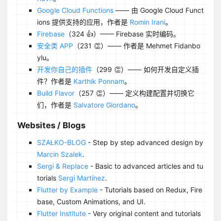
Google Cloud Functions
—— 由 Google Cloud Funct
ions 提供支持的应用，作者是
Romin Irani
。
Firebase
（324 👍）—— Firebase 实时编码。
安全类 APP
（231 👏）—— 作者是 Mehmet Fidanbo
ylu。
开发你自己的插件
（299 👏）—— 如何开发自定义插
件？作者是
Karthik Ponnam
。
Build Flavor
（257 👏）—— 定义构建配置并切换它
们，作者是
Salvatore Giordano
。
Websites / Blogs
SZAŁKO-BLOG
- Step by step advanced design by
Marcin Szalek
.
Sergi & Replace
- Basic to advanced articles and tu
torials
Sergi Martínez
.
Flutter by Example
- Tutorials based on Redux, Fire
base, Custom Animations, and UI.
Flutter Institute
- Very original content and tutorials