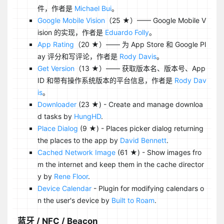
件，作者是
Michael Bui
。
Google Mobile Vision
（25 ★）—— Google Mobile V
ision 的实现，作者是
Eduardo Folly
。
App Rating
（20 ★）—— 为 App Store 和 Google Pl
ay 评分和写评论，作者是
Rody Davis
。
Get Version
（13 ★）—— 获取版本名、版本号、App
ID 和带有操作系统版本的平台信息，作者是
Rody Dav
is
。
Downloader
(23 ★) - Create and manage downloa
d tasks by
HungHD
.
Place Dialog
(9 ★) - Places picker dialog returning
the places to the app by
David Bennett
.
Cached Network Image
(61 ★) - Show images fro
m the internet and keep them in the cache director
y by
Rene Floor
.
Device Calendar
- Plugin for modifying calendars o
n the user's device by
Built to Roam
.
蓝牙 / NFC / Beacon