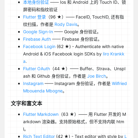
本地身份验证
—— Ios 和 Android 上的 Touch ID、锁
屏密码和指纹验证
Flutter 登录
（96 ★）—— FaceID, TouchID, 还有指
纹扫描，作者是
Rody Davis
。
Google Sign-In
—— Google 身份验证。
Firebase Auth
—— Firebase 身份验证。
Facebook Login
(62 ★) - Authenticate with native
Android & iOS Facebook login SDKs by
Iiro Krankk
a
.
Flutter OAuth
（44 ★）—— Buffer、Strava、Unspl
ash 和 Github 身份验证，作者是
Joe Birch
。
Instagram
—— Instagram 身份验证，作者是
Wilfried
Mbouenda Mbogne
。
文字和富文本
Flutter Markdown
（63 ★）—— 用 Flutter 开发的 M
arkdown 渲染器。支持原始格式，但不支持内联 htm
l。
Rich Text Editor
(42 ★) - Text editor with style by
L