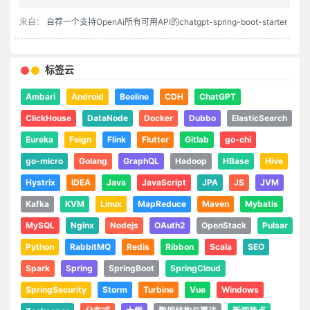
来自：
自荐一个支持OpenAi所有可用API的chatgpt-spring-boot-starter
标签云
Ambari
Android
Beeline
CDH
ChatGPT
ClickHouse
DataNode
Docker
Dubbo
ElasticSearch
Eureka
Feign
Flink
Flutter
Gitlab
go-chi
go-micro
Golang
GraphQL
Hadoop
HBase
Hive
Hystrix
IDEA
Java
JavaScript
JPA
JS
JVM
Kafka
KVM
Linux
MapReduce
Maven
Mybatis
MySQL
Nginx
Nodejs
OAuth2
OpenStack
Pulsar
Python
RabbitMQ
Redis
Ribbon
Scala
SEO
Spark
Spring
SpringBoot
SpringCloud
SpringSecurity
Storm
Turbine
Vue
Windows