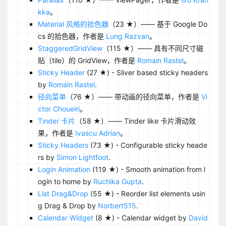
kka
。
Material 风格的拾色器
（23 ★）—— 基于 Google Do
cs 的拾色器，作者是
Lung Razvan
。
StaggeredGridView
（115 ★）—— 具有不同尺寸磁
贴（tile）的 GridView，作者是
Romain Rastel
。
Sticky Header
(27 ★) - Sliver based sticky headers
by
Romain Rastel
.
径向菜单
（76 ★）—— 带动画的径向菜单，作者是
Vi
ctor Choueiri
。
Tinder 卡片
（58 ★）—— Tinder like 卡片滑动效
果，作者是
Ivascu Adrian
。
Sticky Headers
(73 ★) - Configurable sticky heade
rs by
Simon Lightfoot
.
Login Animation
(119 ★) - Smooth animation from l
ogin to home by
Ruchika Gupta
.
List Drag&Drop
(55 ★) - Reorder list elements usin
g Drag & Drop by
Norbert515
.
Calendar Widget
(8 ★) - Calendar widget by
David