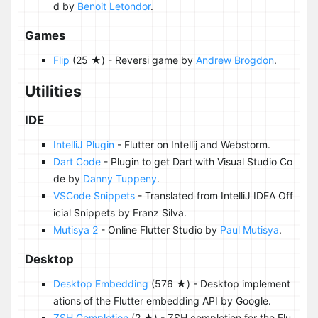
d by
Benoit Letondor
.
Games
Flip
(25 ★) - Reversi game by
Andrew Brogdon
.
Utilities
IDE
IntelliJ Plugin
- Flutter on Intellij and Webstorm.
Dart Code
- Plugin to get Dart with Visual Studio Co
de by
Danny Tuppeny
.
VSCode Snippets
- Translated from IntelliJ IDEA Off
icial Snippets by Franz Silva.
Mutisya 2
- Online Flutter Studio by
Paul Mutisya
.
Desktop
Desktop Embedding
(576 ★) - Desktop implement
ations of the Flutter embedding API by Google.
ZSH Completion
(2 ★) - ZSH completion for the Flu