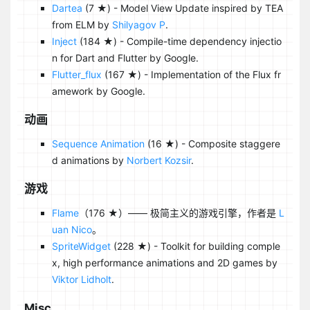
Dartea
(7 ★) - Model View Update inspired by TEA
from ELM by
Shilyagov P
.
Inject
(184 ★) - Compile-time dependency injectio
n for Dart and Flutter by Google.
Flutter_flux
(167 ★) - Implementation of the Flux fr
amework by Google.
动画
Sequence Animation
(16 ★) - Composite staggere
d animations by
Norbert Kozsir
.
游戏
Flame
（176 ★）—— 极简主义的游戏引擎，作者是
L
uan Nico
。
SpriteWidget
(228 ★) - Toolkit for building comple
x, high performance animations and 2D games by
Viktor Lidholt
.
Misc