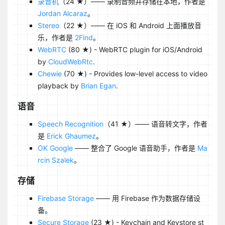
录音机
（24 ★）—— 录制音频并存储在本地，作者是
Jordan Alcaraz
。
Stereo
（22 ★）—— 在 iOS 和 Android 上面播放音
乐，作者是
2Find
。
WebRTC
(80 ★) - WebRTC plugin for iOS/Android
by
CloudWebRtc
.
Chewie
(70 ★) - Provides low-level access to video
playback by
Brian Egan
.
语音
Speech Recognition
（41 ★）—— 语音转文字，作者
是
Erick Ghaumez
。
OK Google
—— 整合了 Google 语音助手，作者是
Ma
rcin Szalek
。
存储
Firebase Storage
—— 用 Firebase 作为数据存储设
备。
Secure Storage
(23 ★) - Keychain and Keystore st