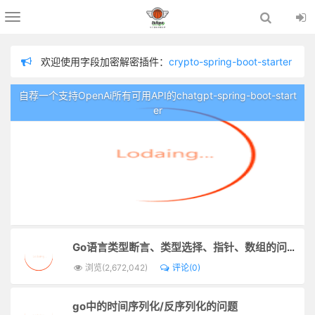
Toggle
navigation
欢迎使用字段加密解密插件：
crypto-spring-boot-starter
欢迎使用chatgpt插件：
chatgpt-spring-boot-starter
欢迎使用分布式链路追踪插件：
logging-tracer
OpenAi所有可用API的chatgpt-spring-boot-start
分库分表策略
欢迎使用数据脱敏插件：
sensitive-spring-boot-starter
er
为防止留言内容不适，在留言板留言需管理员审核通过才显示！
欢迎使用日志记录器插件：
logger-spring-boot-starter
Go语言类型断言、类型选择、指针、数组的问题以及生成二进制可执行文件去部署项目
浏览(2,672,042)
评论(0)
go中的时间序列化/反序列化的问题