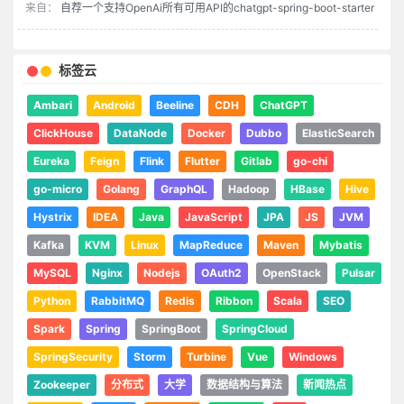
来自：
自荐一个支持OpenAi所有可用API的chatgpt-spring-boot-starter
标签云
Ambari
Android
Beeline
CDH
ChatGPT
ClickHouse
DataNode
Docker
Dubbo
ElasticSearch
Eureka
Feign
Flink
Flutter
Gitlab
go-chi
go-micro
Golang
GraphQL
Hadoop
HBase
Hive
Hystrix
IDEA
Java
JavaScript
JPA
JS
JVM
Kafka
KVM
Linux
MapReduce
Maven
Mybatis
MySQL
Nginx
Nodejs
OAuth2
OpenStack
Pulsar
Python
RabbitMQ
Redis
Ribbon
Scala
SEO
Spark
Spring
SpringBoot
SpringCloud
SpringSecurity
Storm
Turbine
Vue
Windows
Zookeeper
分布式
大学
数据结构与算法
新闻热点