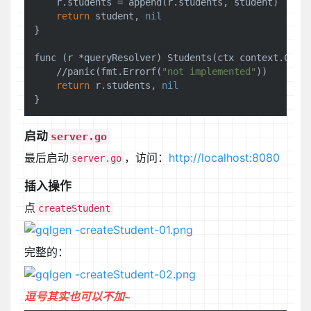
    r.students = append(r.students, student)

return
 student, 
nil
}

func (r *queryResolver) Students(ctx context.Cont
    //panic(fmt.Errorf(
"not implemented"
))

return
 r.students, 
nil
启动
server.go
最后启动
，访问：
http://localhost:8080
server.go
插入操作
点
createStudent
完整的：
逗号其实也可以不加~