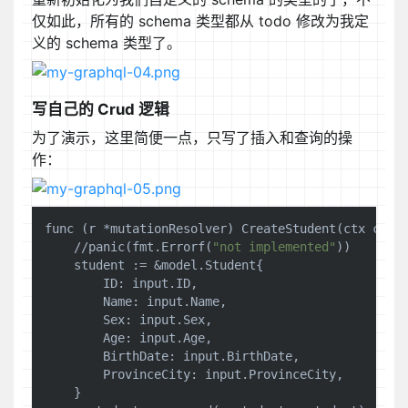
仅如此，所有的 schema 类型都从 todo 修改为我定
义的 schema 类型了。
写自己的 Crud 逻辑
为了演示，这里简便一点，只写了插入和查询的操
作：
func (r *mutationResolver) CreateStudent(ctx cont
    //panic(fmt.Errorf(
"not implemented"
))

    student := &model.Student{

        ID: 
input
.ID,

        Name: 
input
.Name,

        Sex: 
input
.Sex,

        Age: 
input
.Age,

        BirthDate: 
input
.BirthDate,

        ProvinceCity: 
input
.ProvinceCity,

    }
