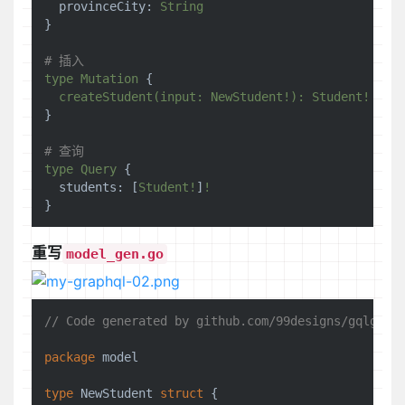
provinceCity:
String
}

# 插入
type
Mutation
 {

createStudent(input:
NewStudent!):
Student!
}

# 查询
type
Query
 {

students:
 [
Student!
]
!
重写
model_gen.go
// Code generated by github.com/99designs/gqlgen,
package
 model

type
 NewStudent 
struct
 {
