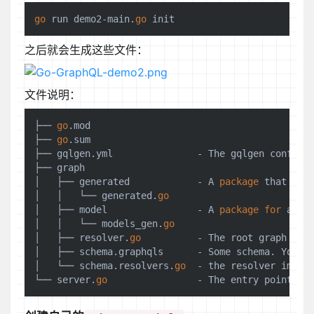
go
 run demo2-main.
go
之后就会生成这些文件：
文件说明：
├── 
go
.mod

├── 
go
.sum

├── gqlgen.yml               - The gqlgen config 
├── graph

│   ├── generated            - A 
package
 that only
│   │   └── generated.
go
│   ├── model                - A 
package
for
 all y
│   │   └── models_gen.
go
│   ├── resolver.
go
          - The root graph res
│   ├── schema.graphqls      - Some schema. You ca
│   └── schema.resolvers.
go
  - the resolver imple
└── server.
go