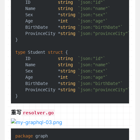
    ID           
string
`json:"id"`
    Name         
string
`json:"name"`
    Sex          *
string
`json:"sex"`
    Age          *
int
`json:"age"`
    BirthDate    *
string
`json:"birthDate"`
    ProvinceCity *
string
`json:"provinceCity"`
}

type
 Student 
struct
 {

    ID           
string
`json:"id"`
    Name         
string
`json:"name"`
    Sex          *
string
`json:"sex"`
    Age          *
int
`json:"age"`
    BirthDate    *
string
`json:"birthDate"`
    ProvinceCity *
string
`json:"provinceCity"`
重写
resolver.go
package
 graph
