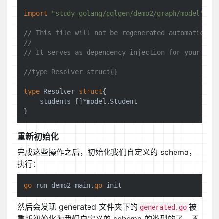
import
"study-golang/gqlgen/demo2/graph/model"
// This file will not be regenerated automaticall
//
// It serves as dependency injection for your app
//type Resolver struct{}
type
 Resolver 
struct
{

    students []*model.Student

重新初始化
完成这些操作之后，初始化我们自定义的 schema，
执行：
go
 run demo2-main.
go
然后会发现 generated 文件夹下的
被
generated.go
重新初始化为我们自定义的 schema 的类型的了，不