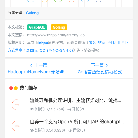
所属分类：
Golang
本文标签：
GraphQL
Golang
本文链接：
http://www.lzhpo.com/article/135
版权声明：
本文由
lzhpo
原创发布，转载请遵循《
署名-非商业性使用-相同
方式共享 4.0 国际 (CC BY-NC-SA 4.0)
》许可协议授权
上一篇
下一篇
Hadoop中NameNode无法与slave的DataNode通讯
Go语言函数式选项模式
热门推荐
流处理和批处理讲解、主流框架对比、流批一体架构
浏览(13,995,754)
评论(2)
自荐一个支持OpenAi所有可用API的chatgpt-spring-boot-starter
浏览(10,540,936)
评论(3)