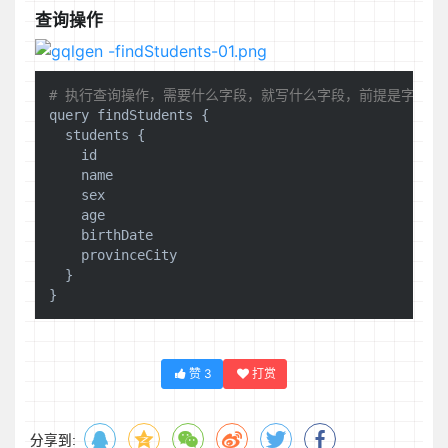
查询操作
# 执行查询操作，需要什么字段，就写什么字段，前提是字段有
query findStudents {

  students {

id
    name

    sex

    age

    birthDate

    provinceCity

  }

赞
3
打赏
分享到: