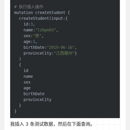
# 执行插入操作
mutation createStudent {

  createStudent(
input
:{

id
:
3
,

    name:
"lzhpo03"
,

    sex:
"男"
,

    age:
1
,

    birthDate:
"2019-06-16"
,

    provinceCity:
"江西赣州"
}

  )

  {

id
    name

    sex

    age

    birthDate

    provinceCity

  }

我插入 3 条测试数据，然后在下面查询。