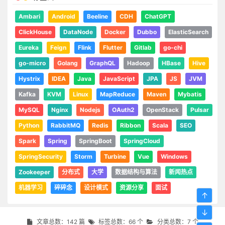
Ambari
Android
Beeline
CDH
ChatGPT
ClickHouse
DataNode
Docker
Dubbo
ElasticSearch
Eureka
Feign
Flink
Flutter
Gitlab
go-chi
go-micro
Golang
GraphQL
Hadoop
HBase
Hive
Hystrix
IDEA
Java
JavaScript
JPA
JS
JVM
Kafka
KVM
Linux
MapReduce
Maven
Mybatis
MySQL
Nginx
Nodejs
OAuth2
OpenStack
Pulsar
Python
RabbitMQ
Redis
Ribbon
Scala
SEO
Spark
Spring
SpringBoot
SpringCloud
SpringSecurity
Storm
Turbine
Vue
Windows
Zookeeper
分布式
大学
数据结构与算法
新闻热点
机器学习
碎碎念
设计模式
资源分享
面试
↑
↓
文章总数：142 篇
标签总数：66 个
分类总数：7 个