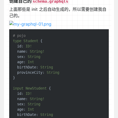
创建自己的
schema.graphqls
上面那些是 init 之后自动生成的，所以需要创建我自
己的。
# pojo
type
Student
 {

id:
ID!
name:
String!
sex:
String
age:
Int
birthDate:
String
provinceCity:
String
}

input
NewStudent
 {

id:
ID!
name:
String!
sex:
String
age:
Int
birthDate:
String