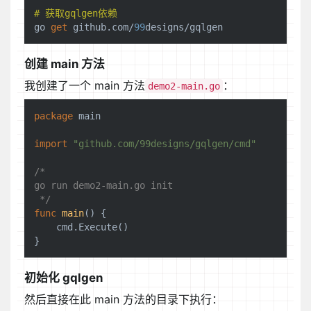
# 获取gqlgen依赖
go 
get
 github.com/
99
创建 main 方法
我创建了一个 main 方法
：
demo2-main.go
package
 main

import
"github.com/99designs/gqlgen/cmd"
/*

go run demo2-main.go init

 */
func
main
()
 {

    cmd.Execute()

初始化 gqlgen
然后直接在此 main 方法的目录下执行：