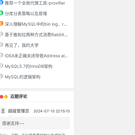
3
推荐一个全局代理工具-proxifier
4
分库分表策略以及原理
5
深入理解MySQL中的bin log、redo log、undo log
6
基于推和拉两种方式消费RabbitMQ消息
7
再见了，我的大学
8
IDEA未正确关闭导致Address already in use: bind
9
MySQL5.7的InnoDB架构
0
MySQL的逻辑架构
近期评论
超级管理员
2024-07-10 22:15:10
感谢支持~~