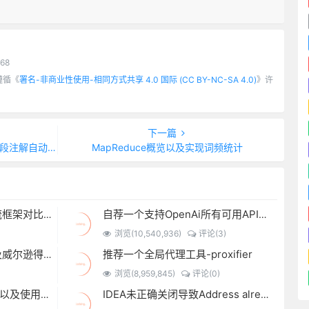
168
遵循《
署名-非商业性使用-相同方式共享 4.0 国际 (CC BY-NC-SA 4.0)
》许
下一篇
生成实体类的注释
MapReduce概览以及实现词频统计
流处理和批处理讲解、主流框架对比、流批一体架构
自荐一个支持OpenAi所有可用API的chatgpt-spring-boot-starter
浏览(10,540,936)
评论(3)
推荐一个全局代理工具-proxifier
了解一下抖音推荐机制以及威尔逊得分排序算法
浏览(8,959,845)
评论(0)
手把手教学Linux安装KVM以及使用KVM创建虚拟机
IDEA未正确关闭导致Address already in use: bind