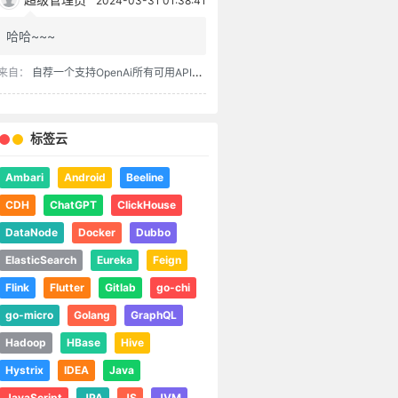
2024-03-31 01:38:41
哈哈~~~
来自：
自荐一个支持OpenAi所有可用API的chatgpt-spring-boot-starter
标签云
Ambari
Android
Beeline
CDH
ChatGPT
ClickHouse
DataNode
Docker
Dubbo
ElasticSearch
Eureka
Feign
Flink
Flutter
Gitlab
go-chi
go-micro
Golang
GraphQL
Hadoop
HBase
Hive
Hystrix
IDEA
Java
JavaScript
JPA
JS
JVM