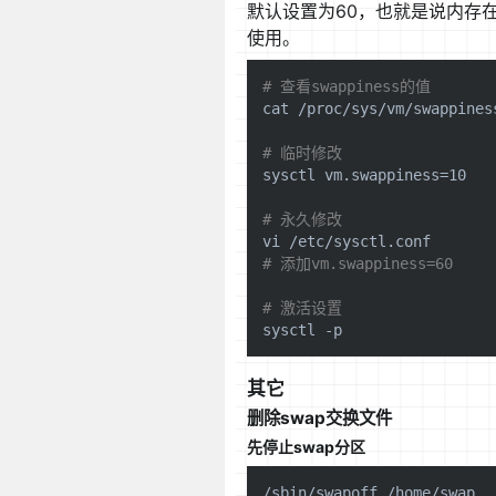
默认设置为60，也就是说内存在
使用。
# 查看swappiness的值
cat
 /proc/sys/vm/swappiness
# 临时修改
sysctl vm.swappiness=10

# 永久修改 
# 添加vm.swappiness=60
# 激活设置
其它
删除swap交换文件
先停止swap分区