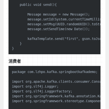
    public void send(){

        Message message = new Message();

        message.setId(System.currentTimeMillis());
        message.setMsg(UUID.randomUUID().toString(
        message.setSendTime(new Date());

        kafkaTemplate.send("first", gson.toJson(me
    }

消费者
package com.lzhpo.kafka.springbootkafkademo;

import org.apache.kafka.clients.consumer.ConsumerR
import org.slf4j.Logger;

import org.slf4j.LoggerFactory;

import org.springframework.kafka.annotation.KafkaL
import org.springframework.stereotype.Component;
