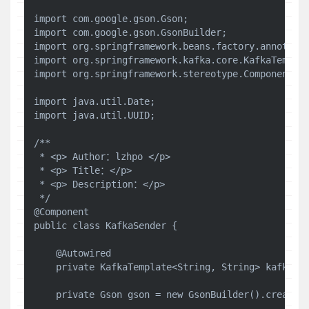
import com.google.gson.Gson;

import com.google.gson.GsonBuilder;

import org.springframework.beans.factory.annotatio
import org.springframework.kafka.core.KafkaTemplat
import org.springframework.stereotype.Component;

import java.util.Date;

import java.util.UUID;

/**

 * <p> Author：lzhpo </p>

 * <p> Title：</p>

 * <p> Description：</p>

 */

@Component

public class KafkaSender {

    @Autowired

    private KafkaTemplate<String, String> kafkaTem
    private Gson gson = new GsonBuilder().create()