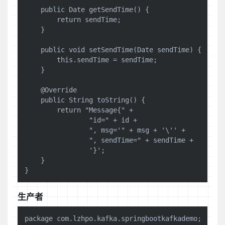
    public Date getSendTime() {

        return sendTime;

    }

    public void setSendTime(Date sendTime) {

        this.sendTime = sendTime;

    }

    @Override

    public String toString() {

        return "Message{" +

                "id=" + id +

                ", msg='" + msg + '\'' +

                ", sendTime=" + sendTime +

                '}';

    }

生产者
package com.lzhpo.kafka.springbootkafkademo;
