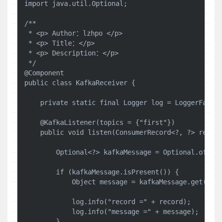
import java.util.Optional;

/**

 * <p> Author：lzhpo </p>

 * <p> Title：</p>

 * <p> Description：</p>

 */

@Component

public class KafkaReceiver {

    private static final Logger log = LoggerFactor
    @KafkaListener(topics = {"first"})

    public void listen(ConsumerRecord<?, ?> record
        Optional<?> kafkaMessage = Optional.ofNull
        if (kafkaMessage.isPresent()) {

            Object message = kafkaMessage.get();

            log.info("record =" + record);

            log.info("message =" + message);

        }
