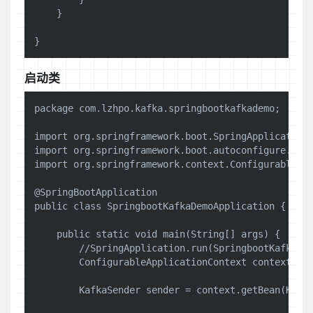
    }

启动类
package com.lzhpo.kafka.springbootkafkademo;

import org.springframework.boot.SpringApplication;
import org.springframework.boot.autoconfigure.Spri
import org.springframework.context.ConfigurableApp
@SpringBootApplication

public class SpringbootKafkaDemoApplication {

    public static void main(String[] args) {

        //SpringApplication.run(SpringbootKafkaDem
        ConfigurableApplicationContext context = S
        KafkaSender sender = context.getBean(Kafka