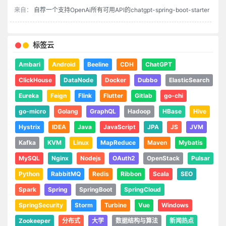
来自：
自荐一个支持OpenAi所有可用API的chatgpt-spring-boot-starter
标签云
Ambari
Android
Beeline
CDH
ChatGPT
ClickHouse
DataNode
Docker
Dubbo
ElasticSearch
Eureka
Feign
Flink
Flutter
Gitlab
go-chi
go-micro
Golang
GraphQL
Hadoop
HBase
Hive
Hystrix
IDEA
Java
JavaScript
JPA
JS
JVM
Kafka
KVM
Linux
MapReduce
Maven
Mybatis
MySQL
Nginx
Nodejs
OAuth2
OpenStack
Pulsar
Python
RabbitMQ
Redis
Ribbon
Scala
SEO
Spark
Spring
SpringBoot
SpringCloud
SpringSecurity
Storm
Turbine
Vue
Windows
Zookeeper
分布式
大学
数据结构与算法
新闻热点