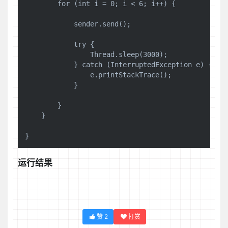
        for (int i = 0; i < 6; i++) {

            sender.send();

            try {

                Thread.sleep(3000);

            } catch (InterruptedException e) {

                e.printStackTrace();

            }

        }

    }

运行结果
赞
2
打赏