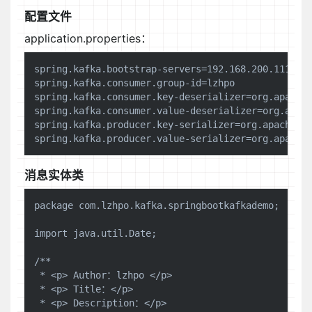
配置文件
application.properties：
spring.kafka.bootstrap-servers=192.168.200.111:909
spring.kafka.consumer.group-id=lzhpo

spring.kafka.consumer.key-deserializer=org.apache.
spring.kafka.consumer.value-deserializer=org.apach
spring.kafka.producer.key-serializer=org.apache.ka
消息实体类
package com.lzhpo.kafka.springbootkafkademo;

import java.util.Date;

/**

 * <p> Author：lzhpo </p>

 * <p> Title：</p>

 * <p> Description：</p>
