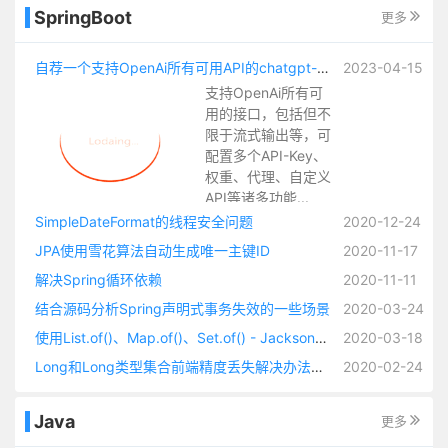
SpringBoot
更多
自荐一个支持OpenAi所有可用API的chatgpt-spring-boot-starter
2023-04-15
支持OpenAi所有可
用的接口，包括但不
限于流式输出等，可
配置多个API-Key、
权重、代理、自定义
API等诸多功能...
SimpleDateFormat的线程安全问题
2020-12-24
JPA使用雪花算法自动生成唯一主键ID
2020-11-17
解决Spring循环依赖
2020-11-11
结合源码分析Spring声明式事务失效的一些场景
2020-03-24
使用List.of()、Map.of()、Set.of() - Jackson无法反序列化Redis缓存（缓存有类型标识的时候）
2020-03-18
Long和Long类型集合前端精度丢失解决办法锦集以及自定义JSON序列化方法
2020-02-24
Java
更多