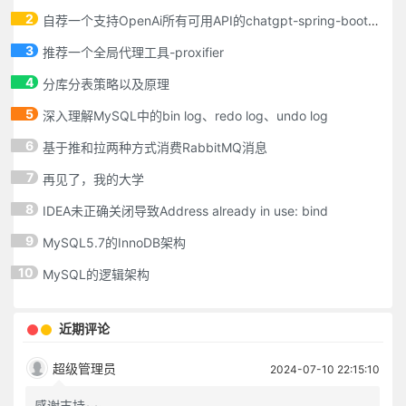
2
自荐一个支持OpenAi所有可用API的chatgpt-spring-boot-starter
3
推荐一个全局代理工具-proxifier
4
分库分表策略以及原理
5
深入理解MySQL中的bin log、redo log、undo log
6
基于推和拉两种方式消费RabbitMQ消息
7
再见了，我的大学
8
IDEA未正确关闭导致Address already in use: bind
9
MySQL5.7的InnoDB架构
10
MySQL的逻辑架构
近期评论
超级管理员
2024-07-10 22:15:10
感谢支持~~