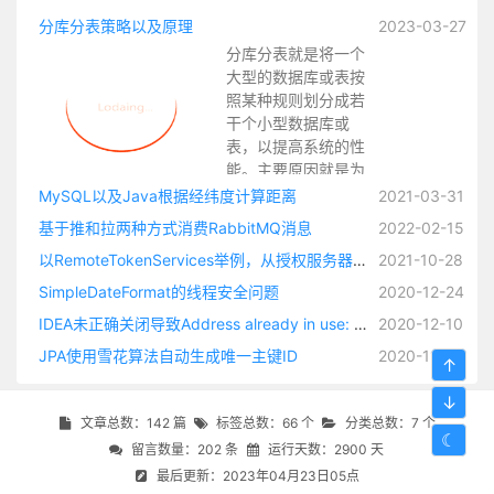
分库分表策略以及原理
2023-03-27
分库分表就是将一个
大型的数据库或表按
照某种规则划分成若
干个小型数据库或
表，以提高系统的性
能。主要原因就是为
了应对数据量增大和
MySQL以及Java根据经纬度计算距离
2021-03-31
访问压力增大的情
基于推和拉两种方式消费RabbitMQ消息
2022-02-15
况，因为当数据量和
以RemoteTokenServices举例，从授权服务器获取OAuth2访问令牌，并将身份验证对象加载到 SecurityContext整个过程源码解析
2021-10-28
访问量增大时，单个
数据库或表可能顶不
SimpleDateFormat的线程安全问题
2020-12-24
住，此时可以通过分
IDEA未正确关闭导致Address already in use: bind
2020-12-10
库分表，将压力分散
到多个节点上。
JPA使用雪花算法自动生成唯一主键ID
2020-11-17
↑
↓
文章总数：142 篇
标签总数：66 个
分类总数：7 个
☾
留言数量：202 条
运行天数：2900 天
最后更新：2023年04月23日05点