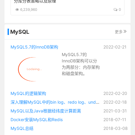
boot-starter
分库分表策略以及原理
5
6,239,960
0
MySQL
更多
MySQL5.7的InnoDB架构
2022-02-21
MySQL5.7的
InnoDB架构可以分
为两部分：内存架构
和磁盘架构。
MySQL的逻辑架构
2022-02-20
深入理解MySQL中的bin log、redo log、undo log
2022-02-18
MySQL以及Java根据经纬度计算距离
2021-03-31
Docker安装MySQL和Redis
2018-07-11
MySQL总结
2018-03-08