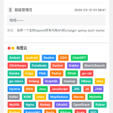
超级管理员
2024-03-31 01:38:41
哈哈~~~
来自：
自荐一个支持OpenAi所有可用API的chatgpt-spring-boot-starter
标签云
Ambari
Android
Beeline
CDH
ChatGPT
ClickHouse
DataNode
Docker
Dubbo
ElasticSearch
Eureka
Feign
Flink
Flutter
Gitlab
go-chi
go-micro
Golang
GraphQL
Hadoop
HBase
Hive
Hystrix
IDEA
Java
JavaScript
JPA
JS
JVM
Kafka
KVM
Linux
MapReduce
Maven
Mybatis
MySQL
Nginx
Nodejs
OAuth2
OpenStack
Pulsar
Python
RabbitMQ
Redis
Ribbon
Scala
SEO