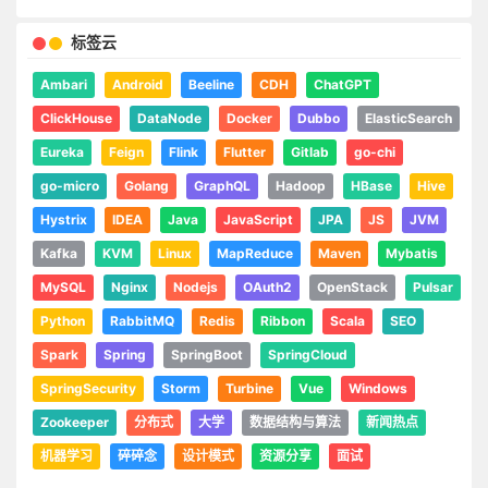
标签云
Ambari
Android
Beeline
CDH
ChatGPT
ClickHouse
DataNode
Docker
Dubbo
ElasticSearch
Eureka
Feign
Flink
Flutter
Gitlab
go-chi
go-micro
Golang
GraphQL
Hadoop
HBase
Hive
Hystrix
IDEA
Java
JavaScript
JPA
JS
JVM
Kafka
KVM
Linux
MapReduce
Maven
Mybatis
MySQL
Nginx
Nodejs
OAuth2
OpenStack
Pulsar
Python
RabbitMQ
Redis
Ribbon
Scala
SEO
Spark
Spring
SpringBoot
SpringCloud
SpringSecurity
Storm
Turbine
Vue
Windows
Zookeeper
分布式
大学
数据结构与算法
新闻热点
机器学习
碎碎念
设计模式
资源分享
面试