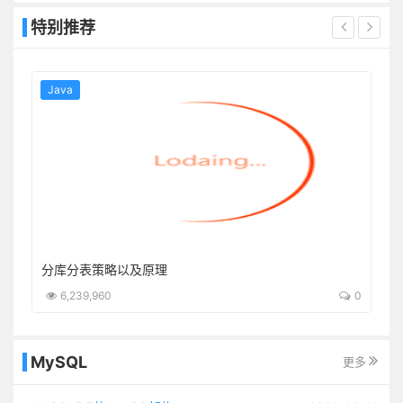
特别推荐
Java
boot-starter
分库分表策略以及原理
5
6,239,960
0
MySQL
更多