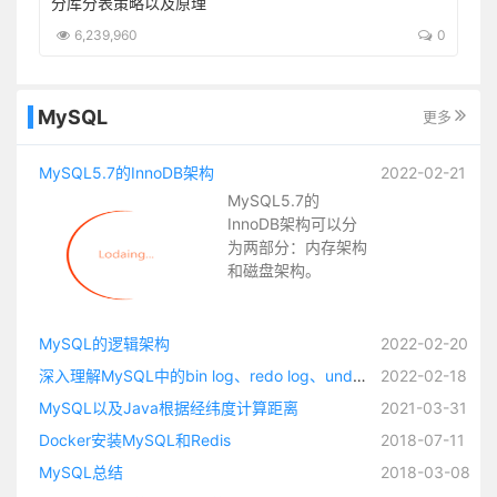
boot-starter
分库分表策略以及原理
5
6,239,960
0
MySQL
更多
MySQL5.7的InnoDB架构
2022-02-21
MySQL5.7的
InnoDB架构可以分
为两部分：内存架构
和磁盘架构。
MySQL的逻辑架构
2022-02-20
深入理解MySQL中的bin log、redo log、undo log
2022-02-18
MySQL以及Java根据经纬度计算距离
2021-03-31
Docker安装MySQL和Redis
2018-07-11
MySQL总结
2018-03-08