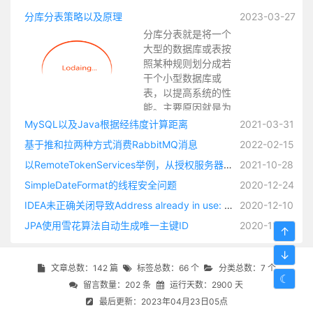
分库分表策略以及原理
2023-03-27
分库分表就是将一个
大型的数据库或表按
照某种规则划分成若
干个小型数据库或
表，以提高系统的性
能。主要原因就是为
了应对数据量增大和
MySQL以及Java根据经纬度计算距离
2021-03-31
访问压力增大的情
基于推和拉两种方式消费RabbitMQ消息
2022-02-15
况，因为当数据量和
以RemoteTokenServices举例，从授权服务器获取OAuth2访问令牌，并将身份验证对象加载到 SecurityContext整个过程源码解析
2021-10-28
访问量增大时，单个
数据库或表可能顶不
SimpleDateFormat的线程安全问题
2020-12-24
住，此时可以通过分
IDEA未正确关闭导致Address already in use: bind
2020-12-10
库分表，将压力分散
到多个节点上。
JPA使用雪花算法自动生成唯一主键ID
2020-11-17
↑
↓
文章总数：142 篇
标签总数：66 个
分类总数：7 个
☾
留言数量：202 条
运行天数：2900 天
最后更新：2023年04月23日05点