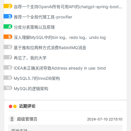
2
自荐一个支持OpenAi所有可用API的chatgpt-spring-boot-starter
3
推荐一个全局代理工具-proxifier
4
分库分表策略以及原理
5
深入理解MySQL中的bin log、redo log、undo log
6
基于推和拉两种方式消费RabbitMQ消息
7
再见了，我的大学
8
IDEA未正确关闭导致Address already in use: bind
9
MySQL5.7的InnoDB架构
10
MySQL的逻辑架构
近期评论
超级管理员
2024-07-10 22:15:10
感谢支持~~