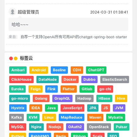
超级管理员
2024-03-31 01:38:41
哈哈~~~
来自：
自荐一个支持OpenAi所有可用API的chatgpt-spring-boot-starter
标签云
Ambari
Android
Beeline
CDH
ChatGPT
ClickHouse
DataNode
Docker
Dubbo
ElasticSearch
Eureka
Feign
Flink
Flutter
Gitlab
go-chi
go-micro
Golang
GraphQL
Hadoop
HBase
Hive
Hystrix
IDEA
Java
JavaScript
JPA
JS
JVM
Kafka
KVM
Linux
MapReduce
Maven
Mybatis
MySQL
Nginx
Nodejs
OAuth2
OpenStack
Pulsar
Python
RabbitMQ
Redis
Ribbon
Scala
SEO