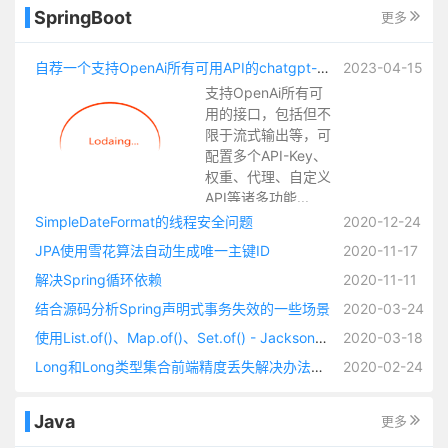
SpringBoot
更多
自荐一个支持OpenAi所有可用API的chatgpt-spring-boot-starter
2023-04-15
支持OpenAi所有可
用的接口，包括但不
限于流式输出等，可
配置多个API-Key、
权重、代理、自定义
API等诸多功能...
SimpleDateFormat的线程安全问题
2020-12-24
JPA使用雪花算法自动生成唯一主键ID
2020-11-17
解决Spring循环依赖
2020-11-11
结合源码分析Spring声明式事务失效的一些场景
2020-03-24
使用List.of()、Map.of()、Set.of() - Jackson无法反序列化Redis缓存（缓存有类型标识的时候）
2020-03-18
Long和Long类型集合前端精度丢失解决办法锦集以及自定义JSON序列化方法
2020-02-24
Java
更多