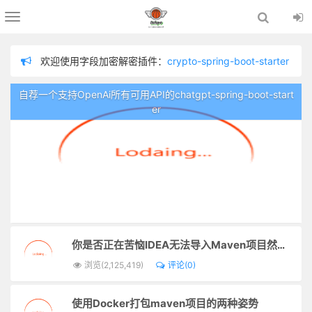
Toggle
navigation
欢迎使用字段加密解密插件：
crypto-spring-boot-starter
欢迎使用chatgpt插件：
chatgpt-spring-boot-starter
自荐一个支持OpenAi所有可用API的chatgpt-spring-boot-start
欢迎使用分布式链路追踪插件：
logging-tracer
er
欢迎使用数据脱敏插件：
sensitive-spring-boot-starter
为防止留言内容不适，在留言板留言需管理员审核通过才显示！
欢迎使用日志记录器插件：
logger-spring-boot-starter
你是否正在苦恼IDEA无法导入Maven项目然后一片红？
浏览(2,125,419)
评论(0)
使用Docker打包maven项目的两种姿势