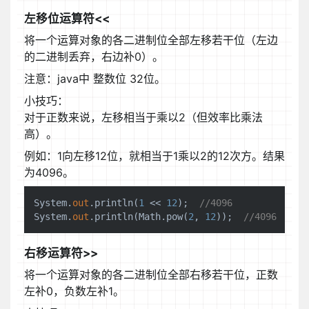
左移位运算符<<
将一个运算对象的各二进制位全部左移若干位（左边
的二进制丢弃，右边补0）。
注意：java中 整数位 32位。
小技巧：
对于正数来说，左移相当于乘以2（但效率比乘法
高）。
例如：1向左移12位，就相当于1乘以2的12次方。结果
为4096。
System.
out
.println(
1
 << 
12
);  
//4096
System.
out
.println(Math.pow(
2
, 
12
));  
//4096
右移运算符>>
将一个运算对象的各二进制位全部右移若干位，正数
左补0，负数左补1。