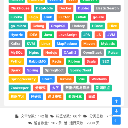
ClickHouse
DataNode
Docker
Dubbo
ElasticSearch
Eureka
Feign
Flink
Flutter
Gitlab
go-chi
go-micro
Golang
GraphQL
Hadoop
HBase
Hive
Hystrix
IDEA
Java
JavaScript
JPA
JS
JVM
Kafka
KVM
Linux
MapReduce
Maven
Mybatis
MySQL
Nginx
Nodejs
OAuth2
OpenStack
Pulsar
Python
RabbitMQ
Redis
Ribbon
Scala
SEO
Spark
Spring
SpringBoot
SpringCloud
SpringSecurity
Storm
Turbine
Vue
Windows
Zookeeper
分布式
大学
数据结构与算法
新闻热点
机器学习
碎碎念
设计模式
资源分享
面试
↑
↓
文章总数：142 篇
标签总数：66 个
分类总数：7 个
☾
留言数量：202 条
运行天数：2900 天