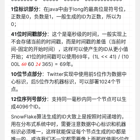
1位标识部分
：在java中由于long的最高位是符号位，
正数是0，负数是1，一般生成的ID为正数，所以为
0；
41位时间戳部分
：这个是毫秒级的时间，一般实现上
不会存储当前的时间戳，而是时间戳的差值（当前时
间-固定的开始时间），这样可以使产生的ID从更小值
开始；41位的时间戳可以使用69年，(1L << 41) / (10
60
24
00L
60
365) = 69年。
10位节点部分
：Twitter实现中使用前5位作为数据中
心标识，后5位作为机器标识，可以部署1024个节
点。
12位序列号部分
：支持同一毫秒内同一个节点可以生
成4096个ID。
SnowFlake算法生成的ID大致上是按照时间递增的，
用在分布式系统中时，需要注意数据中心标识和机器
标识必须唯一，这样就能保证每个节点生成的ID都是
唯一的。或许我们不一定都需要像上面那样使用5位作