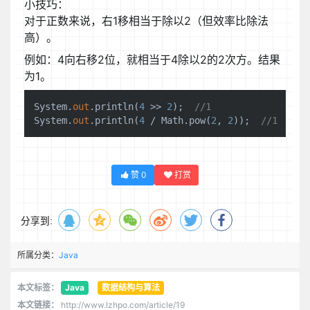
小技巧：
对于正数来说，右1移相当于除以2（但效率比除法
高）。
例如：4向右移2位，就相当于4除以2的2次方。结果
为1。
System.
out
.println(
4
 >> 
2
);  
//1
System.
out
.println(
4
 / Math.pow(
2
, 
2
));  
//1
赞
0
打赏
分享到:
所属分类：
Java
本文标签：
Java
数据结构与算法
本文链接：
http://www.lzhpo.com/article/19