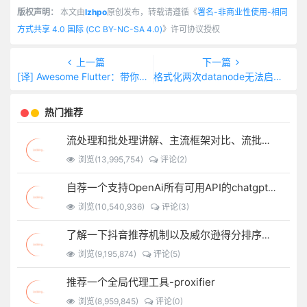
版权声明：
本文由
lzhpo
原创发布，转载请遵循《
署名-非商业性使用-相同
方式共享 4.0 国际 (CC BY-NC-SA 4.0)
》许可协议授权
上一篇
下一篇
[译] Awesome Flutter：带你从入门到进阶的 Flutter 指南
格式化两次datanode无法启动的解决办法
热门推荐
流处理和批处理讲解、主流框架对比、流批一体架构
浏览(13,995,754)
评论(2)
自荐一个支持OpenAi所有可用API的chatgpt-spring-boot-starter
浏览(10,540,936)
评论(3)
了解一下抖音推荐机制以及威尔逊得分排序算法
浏览(9,195,874)
评论(5)
推荐一个全局代理工具-proxifier
浏览(8,959,845)
评论(0)