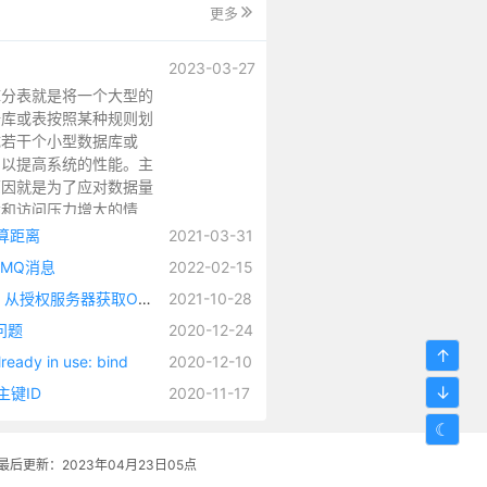
更多
2023-03-27
库分表就是将一个大型的
据库或表按照某种规则划
成若干个小型数据库或
，以提高系统的性能。主
原因就是为了应对数据量
大和访问压力增大的情
，因为当数据量和访问量
计算距离
2021-03-31
大时，单个数据库或表可
tMQ消息
2022-02-15
顶不住，此时可以通过分
以RemoteTokenServices举例，从授权服务器获取OAuth2访问令牌，并将身份验证对象加载到 SecurityContext整个过程源码解析
2021-10-28
分表，将压力分散到多个
点上。
全问题
2020-12-24
↑
dy in use: bind
2020-12-10
↓
主键ID
2020-11-17
☾
最后更新：2023年04月23日05点