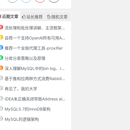
近期文章
站长推荐
随机文章
1
流处理和批处理讲解、主流框架对比、流批一体架构
2
自荐一个支持OpenAi所有可用API的chatgpt-spring-boot-starter
3
推荐一个全局代理工具-proxifier
4
分库分表策略以及原理
5
深入理解MySQL中的bin log、redo log、undo log
6
基于推和拉两种方式消费RabbitMQ消息
7
再见了，我的大学
8
IDEA未正确关闭导致Address already in use: bind
9
MySQL5.7的InnoDB架构
0
MySQL的逻辑架构