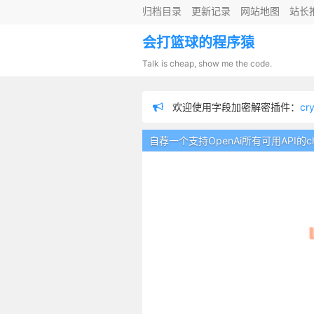
归档目录
更新记录
网站地图
站长
会打篮球的程序猿
Talk is cheap, show me the code.
欢迎使用字段加密解密插件：
cr
欢迎使用chatgpt插件：
chatgpt
自荐一个支持OpenAi所有可用API的chatgpt
欢迎使用分布式链路追踪插件：
欢迎使用数据脱敏插件：
sensiti
为防止留言内容不适，在留言板
欢迎使用日志记录器插件：
logge