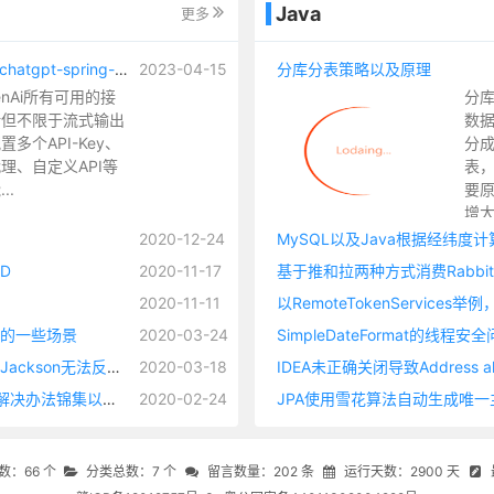
Java
更多
自荐一个支持OpenAi所有可用API的chatgpt-spring-boot-starter
2023-04-15
分库分表策略以及原理
enAi所有可用的接
分
括但不限于流式输出
数
多个API-Key、
分
理、自定义API等
表
..
要
增
况
2020-12-24
MySQL以及Java根据经纬度
增
D
2020-11-17
基于推和拉两种方式消费Rabbi
能
2020-11-11
库
节
效的一些场景
2020-03-24
SimpleDateFormat的线程安
使用List.of()、Map.of()、Set.of() - Jackson无法反序列化Redis缓存（缓存有类型标识的时候）
2020-03-18
IDEA未正确关闭导致Address alrea
Long和Long类型集合前端精度丢失解决办法锦集以及自定义JSON序列化方法
2020-02-24
JPA使用雪花算法自动生成唯一
：66 个
分类总数：7 个
留言数量：202 条
运行天数：2900 天