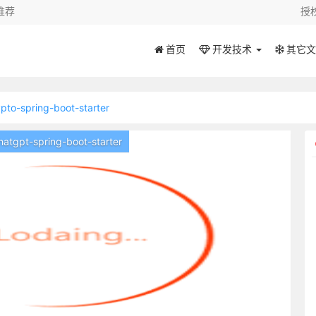
推荐
授
首页
开发技术
其它文
ypto-spring-boot-starter
-spring-boot-starter
-spring-boot-starter
logging-tracer
ve-spring-boot-starter
留言需管理员审核通过才显示！
r-spring-boot-starter