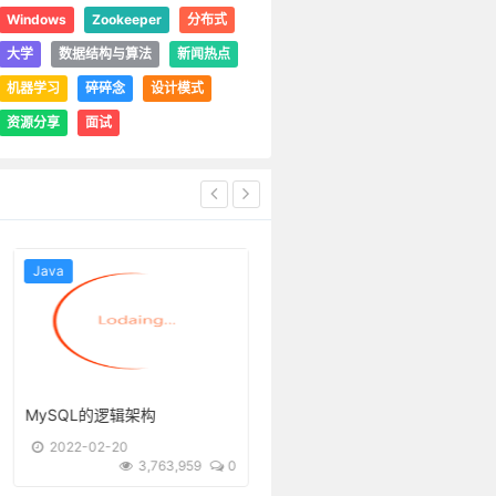
Windows
Zookeeper
分布式
大学
数据结构与算法
新闻热点
机器学习
碎碎念
设计模式
资源分享
面试
Java
其它文章
深入理解MySQL中的bin log、redo log、undo log
再见了，我的大学
2022-02-18
2019-12-12
4,860,420
2
4,236,837
44