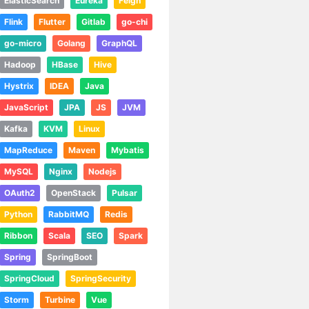
ElasticSearch
Eureka
Feign
Flink
Flutter
Gitlab
go-chi
go-micro
Golang
GraphQL
Hadoop
HBase
Hive
Hystrix
IDEA
Java
JavaScript
JPA
JS
JVM
Kafka
KVM
Linux
MapReduce
Maven
Mybatis
MySQL
Nginx
Nodejs
OAuth2
OpenStack
Pulsar
Python
RabbitMQ
Redis
Ribbon
Scala
SEO
Spark
Spring
SpringBoot
SpringCloud
SpringSecurity
Storm
Turbine
Vue