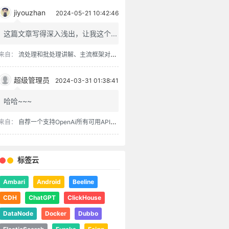
jiyouzhan
2024-05-21 10:42:46
这篇文章写得深入浅出，让我这个...
来自：
流处理和批处理讲解、主流框架对比、流批一体架构
超级管理员
2024-03-31 01:38:41
哈哈~~~
来自：
自荐一个支持OpenAi所有可用API的chatgpt-spring-boot-starter
标签云
Ambari
Android
Beeline
CDH
ChatGPT
ClickHouse
DataNode
Docker
Dubbo